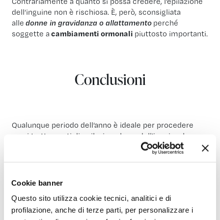
Contrariamente a quanto si possa credere, l’epilazione
dell’inguine non è rischiosa. È, però, sconsigliata
alle
donne in gravidanza o allattamento
perché
soggette a
cambiamenti ormonali
piuttosto importanti.
Conclusioni
Qualunque periodo dell’anno è ideale per procedere
con i trattamenti di epilazione laser dell’inguine: le
nostre operatrici ti seguiranno durante tutto il
percorso, a partire dal momento in cui entrerai nel
centro.
Durante la consulenza gratuita
sapranno
indicarti se sia opportuno cominciare subito con i
Cookie banner
trattamenti o sia meglio aspettare la fine del periodo
Questo sito utilizza cookie tecnici, analitici e di
estivo.
profilazione, anche di terze parti, per personalizzare i