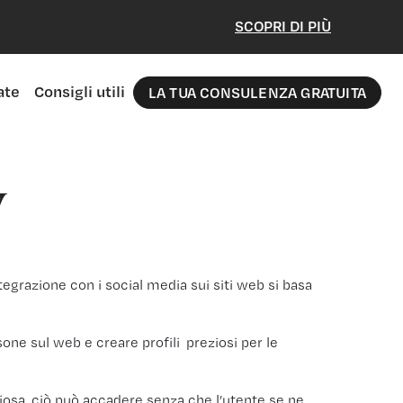
SCOPRI DI PIÙ
ate
Consigli utili
LA TUA CONSULENZA GRATUITA
y
egrazione con i social media sui siti web si basa
one sul web e creare profili preziosi per le
iosa, ciò può accadere senza che l’utente se ne