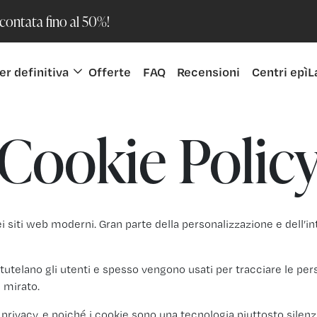
scontata fino al 50%!
er definitiva
Offerte
FAQ
Recensioni
Centri epìL
Cookie Polic
 siti web moderni. Gran parte della personalizzazione e dell’int
tutelano gli utenti e spesso vengono usati per tracciare le pers
g mirato.
rivacy, e poiché i cookie sono una tecnologia piuttosto silenz