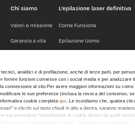
Chi siamo
L’epilazione laser definitiva
Valori e missione
Come Funziona
Garanzia a vita
Epilazione Uomo
Lavora con noi
Epilazione Donna
tecnici, analitici e di profilazione, anche di terze parti, per perso
er fornire funzioni connesse con i social media e per analizzare il 
 la connessione al sito.Per avere maggiori informazioni su come
r modificare le sue preferenze (inclusa la revoca del consenso, se
’informativa cookie completa
qui
. Le ricordiamo che, qualora clic
3935080279
Italiano
Englis
essari” o clicchi sul tasto chiudi in alto a destra, saranno mantenu
e non prevedono l’installazione di cookie diversi da quelli tecnici 
Cliccando su “Accetto tutti i cookie”, presterà il suo consenso
cookie utilizzati dal sito. Cliccando su "Altre opzioni", potrà sceglier