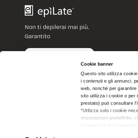
Non ti depilerai mai più.
Garantito
CONSULENZA GRATUITA
Cookie banner
Questo sito utilizza cookie 
i contenuti e gli annunci, p
web, nonché per garantire
sito utilizza i cookie o pe
prestato) può consultare l
epìLate Srl – tutti i diritti riservati – p.iva e c.f. 0
“Utilizza solo i cookie nec
– Via Dei Piatti 11, 20123 Milano (MI), Italia
impostazioni predefinite, ch
strumenti di tracciamento. 
all’installazione di tutti i 