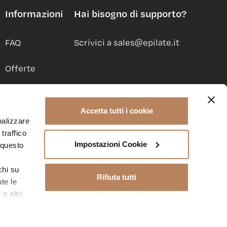
Informazioni
Hai bisogno di supporto?
FAQ
Scrivici a sales@epilate.it
Offerte
Centri
Accetta tutti i cookie
nalizzare
traffico
Impostazioni Cookie
 questo
chi su
h
Cookie Policy
Privacy Policy
Rifiuta tutti
te le
o altri
e, in