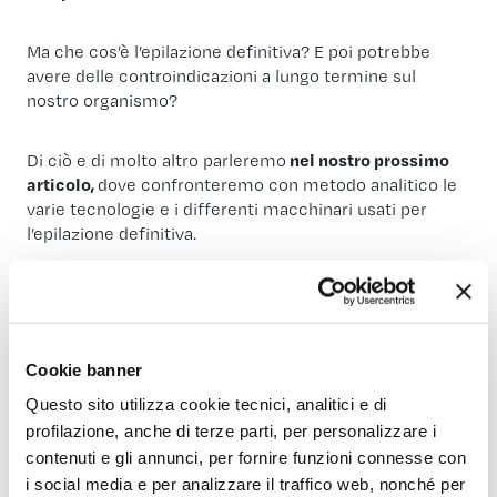
Ma che cos’è l’epilazione definitiva? E poi potrebbe
avere delle controindicazioni a lungo termine sul
nostro organismo?
Di ciò e di molto altro parleremo
nel nostro prossimo
articolo,
dove confronteremo con metodo analitico le
varie tecnologie e i differenti macchinari usati per
l’epilazione definitiva.
Nel frattempo,
se l’epilazione definitiva ti
Cookie banner
incuriosisce,
ti invitiamo a visitare uno dei nostri centri
e magari puoi anche prenotare una
consulenza
Questo sito utilizza cookie tecnici, analitici e di
gratuita
nel centro epìLate più vicino a te!
profilazione, anche di terze parti, per personalizzare i
contenuti e gli annunci, per fornire funzioni connesse con
i social media e per analizzare il traffico web, nonché per