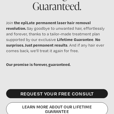
Guaranteed.
Join
the
epìLate
permanent
laser
hair
removal
revolution
.
Say goodbye to unwanted hair, effortlessly
and forever, thanks to a tailor-made treatment plan
supported by our exclusive
Lifetime
Guarantee
.
No
surprises
. Just
permanent
results
. And if any hair ever
comes back, we’ll treat it again for free.
Our promise is forever, guaranteed.
REQUEST YOUR FREE CONSULT
LEARN MORE ABOUT OUR LIFETIME
GUARANTEE