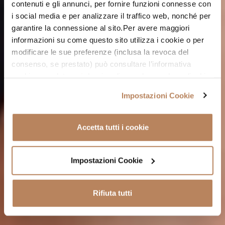
contenuti e gli annunci, per fornire funzioni connesse con
i social media e per analizzare il traffico web, nonché per
garantire la connessione al sito.Per avere maggiori
informazioni su come questo sito utilizza i cookie o per
modificare le sue preferenze (inclusa la revoca del
consenso, se prestato) può consultare l’informativa
cookie completa
qui
. Le ricordiamo che, qualora clicchi
su “Utilizza solo i cookie necessari” o clicchi sul tasto
Impostazioni Cookie
chiudi in alto a destra, saranno mantenute le impostazioni
predefinite, che non prevedono l’installazione di cookie
diversi da quelli tecnici o altri strumenti di tracciamento.
Accetta tutti i cookie
Cliccando su “Accetto tutti i cookie”, presterà il suo
consenso all’installazione di tutti i cookie utilizzati dal
sito. Cliccando su "Altre opzioni", potrà scegliere, in
Impostazioni Cookie
modo più granulare, quali cookie autorizzare. Per
maggiori informazioni su come trattiamo i dati personali –
Rifiuta tutti
anche raccolti tramite i cookie – (inclusi gli eventuali altri
soggetti destinatari dei dati, i tempi di conservazione dei
dati e le modalità per l’esercizio dei suoi diritti), può